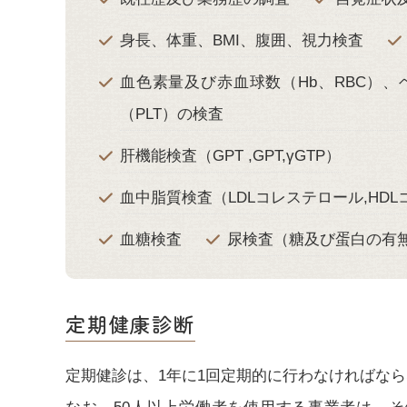
身長、体重、BMI、腹囲、視力検査
血色素量及び赤血球数（Hb、RBC）、
（PLT）の検査
肝機能検査（GPT ,GPT,γGTP）
血中脂質検査（LDLコレステロール,HD
血糖検査
尿検査（糖及び蛋白の有
定期健康診断
定期健診は、1年に1回定期的に行わなければな