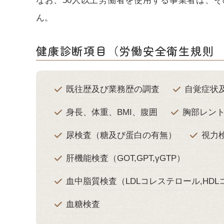
なお、50人以上労働者を使用する事業者は、
ん。
健康診断項目（労働安全衛生規則
既往歴及び業務歴の調査
自覚症状
身長、体重、BMI、腹囲
胸部レン
尿検査（糖及び蛋白の有無）
視力
肝機能検査（GOT,GPT,γGTP）
血中脂質検査（LDLコレステロール,HD
血糖検査