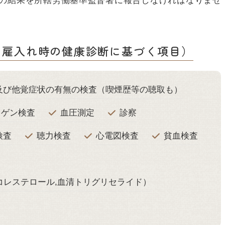
その結果を所轄労働基準監督署に報告しなければなりませ
 雇入れ時の健康診断に基づく項目）
及び他覚症状の有無の検査（喫煙歴等の聴取も）
トゲン検査
血圧測定
診察
検査
聴力検査
心電図検査
貧血検査
Lコレステロール,血清トリグリセライド）